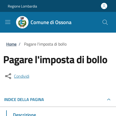
Salta al contenuto principale
Skip to footer content
Regione Lombardia
Comune di Ossona
Briciole di pane
Home
/
Pagare l'imposta di bollo
Pagare l'imposta di bollo
Condividi
INDICE DELLA PAGINA
Descrizione