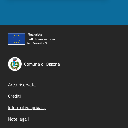
Comune di Ossona
Footer menu
Area riservata
Crediti
Informativa privacy
Note legali