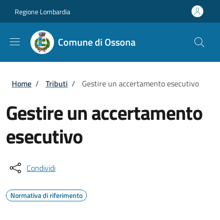
Salta al contenuto principale
Skip to footer content
Regione Lombardia
Comune di Ossona
Briciole di pane
Home
/
Tributi
/
Gestire un accertamento esecutivo
Gestire un accertamento
esecutivo
Condividi
Normativa di riferimento