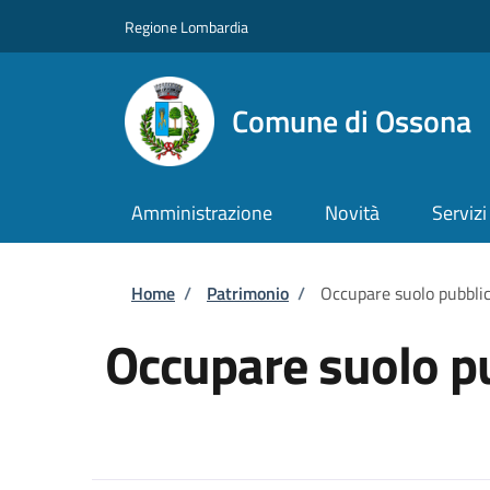
Salta al contenuto principale
Skip to footer content
Regione Lombardia
Comune di Ossona
Amministrazione
Novità
Servizi
Briciole di pane
Home
/
Patrimonio
/
Occupare suolo pubbli
Occupare suolo p