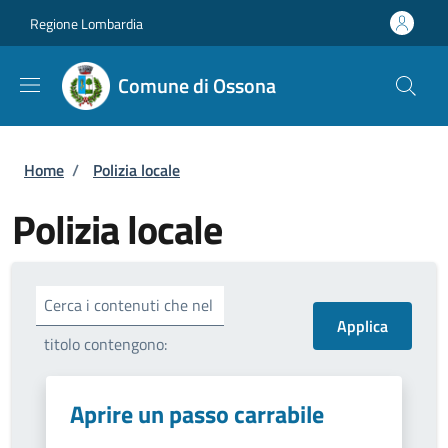
Salta al contenuto principale
Skip to footer content
Regione Lombardia
Comune di Ossona
Briciole di pane
Home
/
Polizia locale
Polizia locale
Cerca i contenuti che nel
titolo contengono:
Aprire un passo carrabile