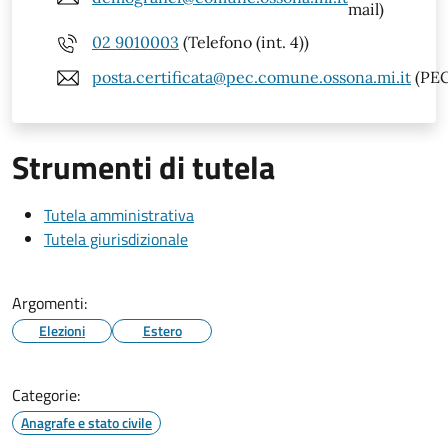
mail)
02 9010003
(Telefono (int. 4))
posta.certificata@pec.comune.ossona.mi.it
(PEC
Strumenti di tutela
Tutela amministrativa
Tutela giurisdizionale
Argomenti:
Elezioni
Estero
Categorie:
Anagrafe e stato civile