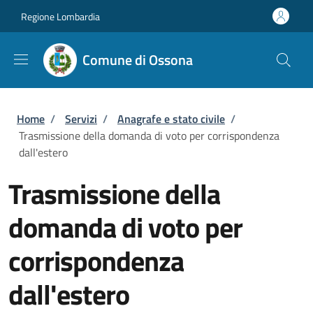
Salta al contenuto principale
Skip to footer content
Regione Lombardia
Comune di Ossona
Briciole di pane
Home
/
Servizi
/
Anagrafe e stato civile
/
Trasmissione della domanda di voto per corrispondenza
dall'estero
Trasmissione della
domanda di voto per
corrispondenza
dall'estero