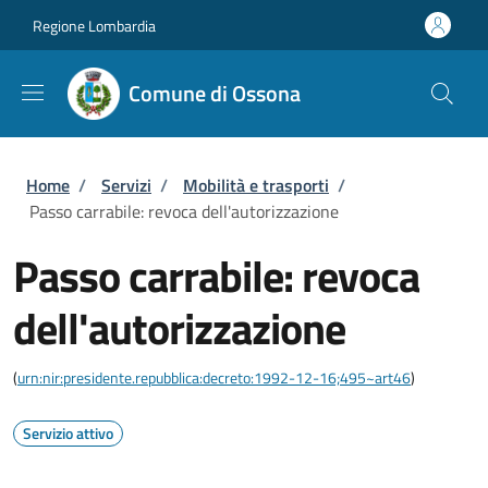
Salta al contenuto principale
Skip to footer content
Regione Lombardia
Comune di Ossona
Briciole di pane
Home
/
Servizi
/
Mobilità e trasporti
/
Passo carrabile: revoca dell'autorizzazione
Passo carrabile: revoca
dell'autorizzazione
(
urn:nir:presidente.repubblica:decreto:1992-12-16;495~art46
)
Servizio attivo