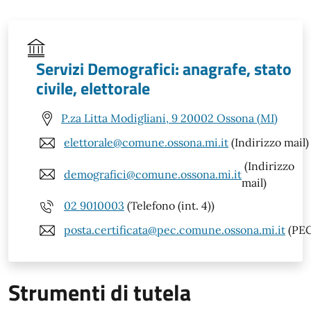
Servizi Demografici: anagrafe, stato
civile, elettorale
P.za Litta Modigliani, 9 20002 Ossona (MI)
elettorale@comune.ossona.mi.it
(Indirizzo mail)
(Indirizzo
demografici@comune.ossona.mi.it
mail)
02 9010003
(Telefono (int. 4))
posta.certificata@pec.comune.ossona.mi.it
(PEC
Strumenti di tutela