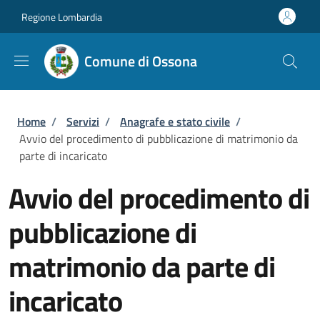
Salta al contenuto principale
Skip to footer content
Regione Lombardia
Comune di Ossona
Briciole di pane
Home
/
Servizi
/
Anagrafe e stato civile
/
Avvio del procedimento di pubblicazione di matrimonio da
parte di incaricato
Avvio del procedimento di
pubblicazione di
matrimonio da parte di
incaricato