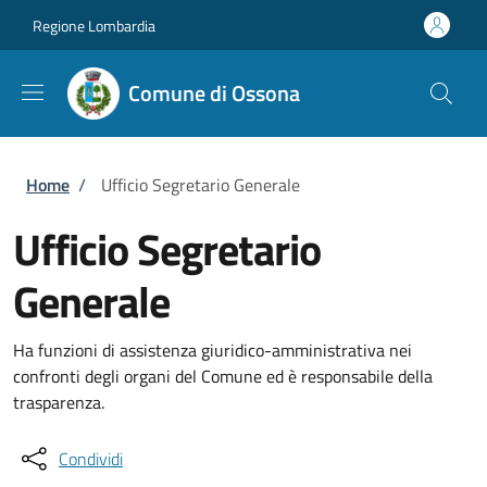
Salta al contenuto principale
Skip to footer content
Regione Lombardia
Comune di Ossona
Briciole di pane
Home
/
Ufficio Segretario Generale
Ufficio Segretario
Generale
Ha funzioni di assistenza giuridico-amministrativa nei
confronti degli organi del Comune ed è responsabile della
trasparenza.
Condividi