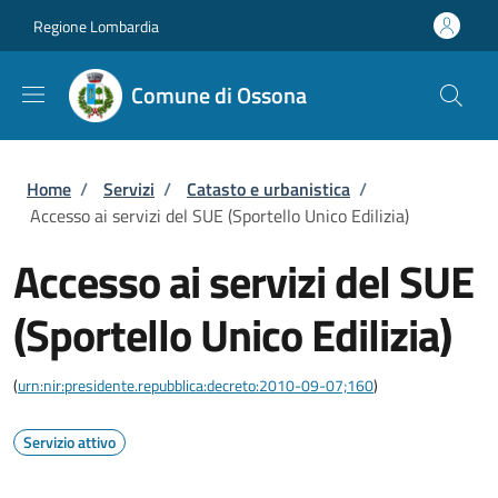
Salta al contenuto principale
Skip to footer content
Regione Lombardia
Comune di Ossona
Briciole di pane
Home
/
Servizi
/
Catasto e urbanistica
/
Accesso ai servizi del SUE (Sportello Unico Edilizia)
Accesso ai servizi del SUE
(Sportello Unico Edilizia)
(
urn:nir:presidente.repubblica:decreto:2010-09-07;160
)
Servizio attivo