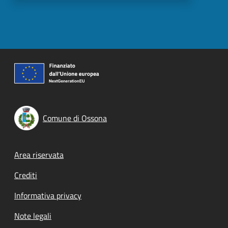
Comune di Ossona
Footer menu
Area riservata
Crediti
Informativa privacy
Note legali