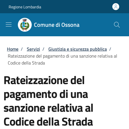
Salta al contenuto principale
Skip to footer content
Regione Lombardia
Comune di Ossona
Briciole di pane
Home
/
Servizi
/
Giustizia e sicurezza pubblica
/
Rateizzazione del pagamento di una sanzione relativa al
Codice della Strada
Rateizzazione del
pagamento di una
sanzione relativa al
Codice della Strada