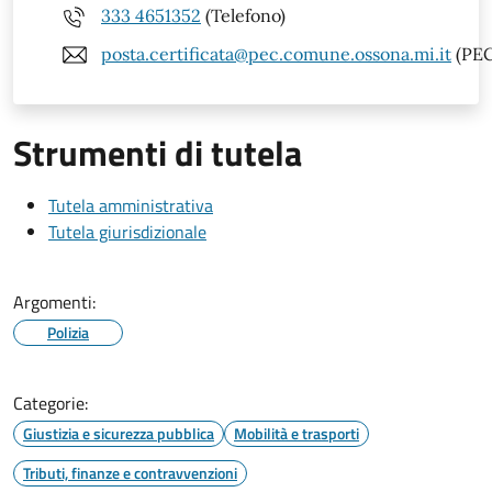
333 4651352
(Telefono)
posta.certificata@pec.comune.ossona.mi.it
(PEC
Strumenti di tutela
Tutela amministrativa
Tutela giurisdizionale
Argomenti:
Polizia
Categorie:
Giustizia e sicurezza pubblica
Mobilità e trasporti
Tributi, finanze e contravvenzioni