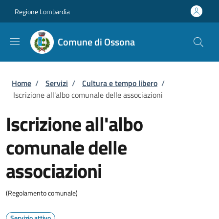
Salta al contenuto principale
Skip to footer content
Regione Lombardia
Comune di Ossona
Briciole di pane
Home
/
Servizi
/
Cultura e tempo libero
/
Iscrizione all'albo comunale delle associazioni
Iscrizione all'albo
comunale delle
associazioni
(Regolamento comunale)
Servizio attivo