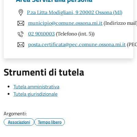
P.za Litta Modigliani, 9 20002 Ossona (MI)
municipio@comune.ossona.mi.it
(Indirizzo mail
02 9010003
(Telefono (int. 5))
posta.certificata@pec.comune.ossona.mi.it
(PEC
Strumenti di tutela
Tutela amministrativa
Tutela giurisdizionale
Argomenti:
Associazioni
Tempo libero