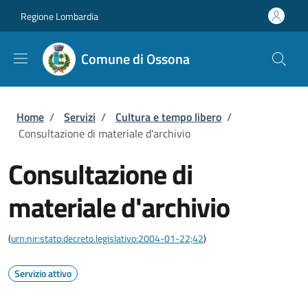
Salta al contenuto principale
Skip to footer content
Regione Lombardia
Comune di Ossona
Briciole di pane
Home
/
Servizi
/
Cultura e tempo libero
/
Consultazione di materiale d'archivio
Consultazione di
materiale d'archivio
(
urn:nir:stato:decreto.legislativo:2004-01-22;42
)
Servizio attivo