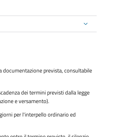
 la documentazione prevista, consultabile
adenza dei termini previsti dalla legge
arazione e versamento).
iorni per l'interpello ordinario ed
e entro il termine previsto, il silenzio