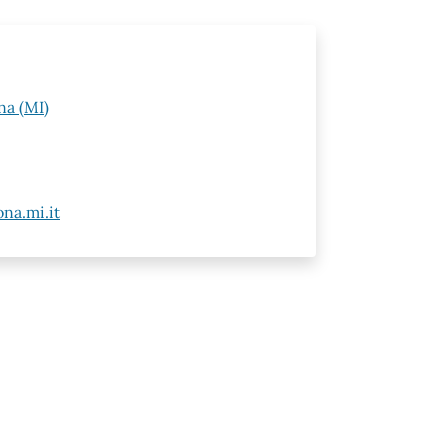
na (MI)
na.mi.it