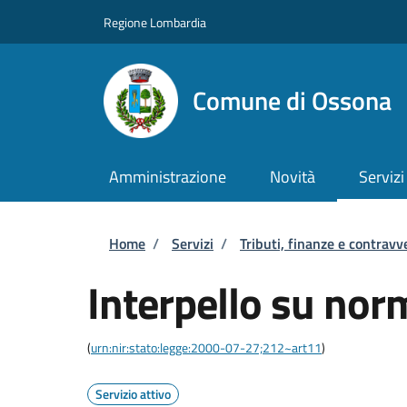
Salta al contenuto principale
Skip to footer content
Regione Lombardia
Comune di Ossona
Amministrazione
Novità
Servizi
Briciole di pane
Home
/
Servizi
/
Tributi, finanze e contravv
Interpello su norm
(
urn:nir:stato:legge:2000-07-27;212~art11
)
Servizio attivo