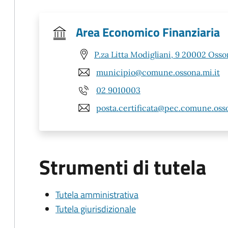
Area Economico Finanziaria
P.za Litta Modigliani, 9 20002 Osso
municipio@comune.ossona.mi.it
02 9010003
posta.certificata@pec.comune.osso
Strumenti di tutela
Tutela amministrativa
Tutela giurisdizionale