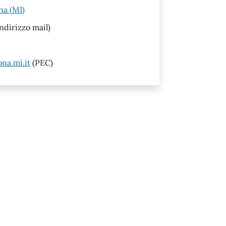
na (MI)
ndirizzo mail)
na.mi.it
(PEC)