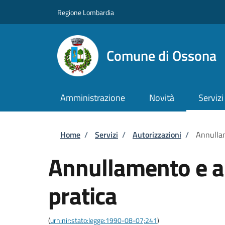
Salta al contenuto principale
Skip to footer content
Regione Lombardia
Comune di Ossona
Amministrazione
Novità
Servizi
Briciole di pane
Home
/
Servizi
/
Autorizzazioni
/
Annullam
Annullamento e ar
pratica
(
urn:nir:stato:legge:1990-08-07;241
)