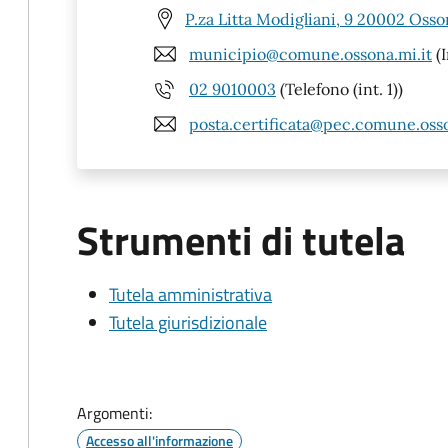
P.za Litta Modigliani, 9 20002 Osso
municipio@comune.ossona.mi.it
(I
02 9010003
(Telefono (int. 1))
posta.certificata@pec.comune.osso
Strumenti di tutela
Tutela amministrativa
Tutela giurisdizionale
Argomenti:
Accesso all'informazione