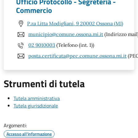
Ufficio Protocollo - Segreteria -
Commercio
P.za Litta Modigliani, 9 20002 Ossona (MI)
municipio@comune.ossona.mi.it
(Indirizzo mail
02 9010003
(Telefono (int. 1))
posta.certificata@pec.comune.ossona.mi.it
(PEC
Strumenti di tutela
Tutela amministrativa
Tutela giurisdizionale
Argomenti:
Accesso all'informazione