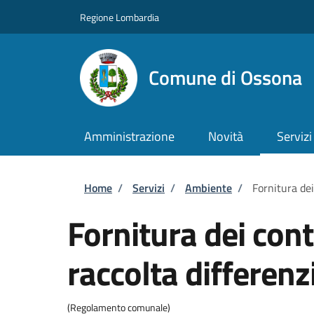
Salta al contenuto principale
Skip to footer content
Regione Lombardia
Comune di Ossona
Amministrazione
Novità
Servizi
Briciole di pane
Home
/
Servizi
/
Ambiente
/
Fornitura dei
Fornitura dei cont
raccolta differenz
(Regolamento comunale)