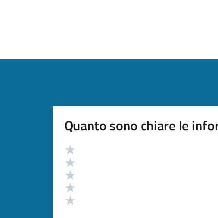
Quanto sono chiare le info
Valutazione
Valuta 5 stelle su 5
Valuta 4 stelle su 5
Valuta 3 stelle su 5
Valuta 2 stelle su 5
Valuta 1 stelle su 5