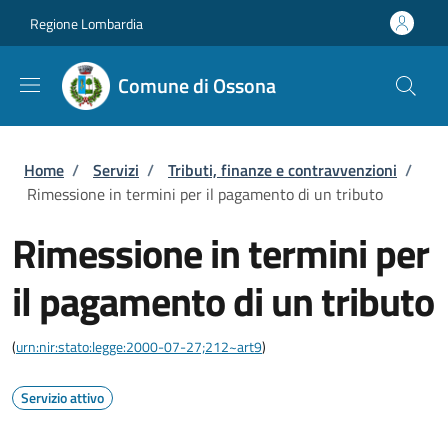
Salta al contenuto principale
Skip to footer content
Regione Lombardia
Comune di Ossona
Briciole di pane
Home
/
Servizi
/
Tributi, finanze e contravvenzioni
/
Rimessione in termini per il pagamento di un tributo
Rimessione in termini per
il pagamento di un tributo
(
urn:nir:stato:legge:2000-07-27;212~art9
)
Servizio attivo